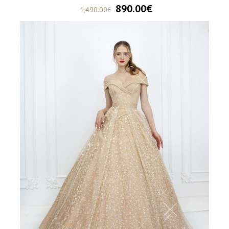
890.00
€
1,490.00
€