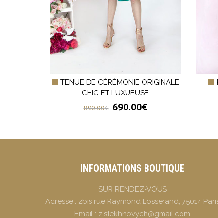
ENTELLE
TENUE DE CÉRÉMONIE ORIGINALE
É
CHIC ET LUXUEUSE
€
690.00
€
890.00
€
INFORMATIONS BOUTIQUE
SUR RENDEZ-VOUS
Adresse :
2bis rue Raymond Losserand, 75014 Pari
Email :
z.stekhnovych@gmail.com