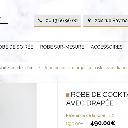
06 13 66 96 00
2bis rue Raymo
OBE DE SOIRÉE
ROBE SUR-MESURE
ACCESSOIRES
ail / courte à Paris
/
Robe de cocktail argentée pastel avec drapé
ROBE DE COCKT
AVEC DRAPÉE
Référence de la robe :
112
490.00
€
890.00
€