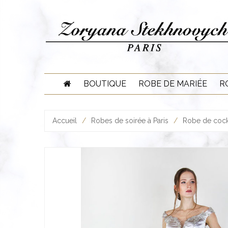
Skip
to
content
BOUTIQUE
ROBE DE MARIÉE
R
Accueil
/
Robes de soirée à Paris
/
Robe de cockt