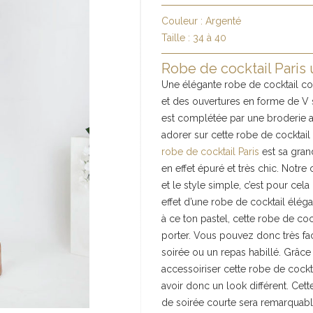
Couleur :
Argenté
Taille :
34 à 40
Robe de cocktail Paris
Une élégante robe de cocktail cou
et des ouvertures en forme de V s
est complétée par une broderie 
adorer sur cette robe de cockta
robe de cocktail Paris
est sa gran
en effet épuré et très chic. Notr
et le style simple, c’est pour cela 
effet d’une robe de cocktail élég
à ce ton pastel, cette robe de cock
porter. Vous pouvez donc très fac
soirée ou un repas habillé. Grâce
accessoiriser cette robe de cockt
avoir donc un look différent. Cet
de soirée courte sera remarquable.