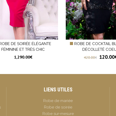
ROBE DE SOIRÉE ÉLÉGANTE
ROBE DE COCKTAIL B
FÉMININE ET TRÈS CHIC
DÉCOLLETÉ COE
120.00
1,290.00
€
420.00
€
LIENS UTILES
Robe de mariée
s
Robe de soirée
Robe sur-mesure