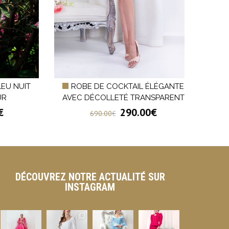
LEU NUIT
ROBE DE COCKTAIL ÉLÉGANTE
UR
AVEC DÉCOLLETÉ TRANSPARENT
CRÊP
€
290.00
€
690.00
€
DÉCOUVREZ NOTRE ACTUALITÉ SUR
INSTAGRAM