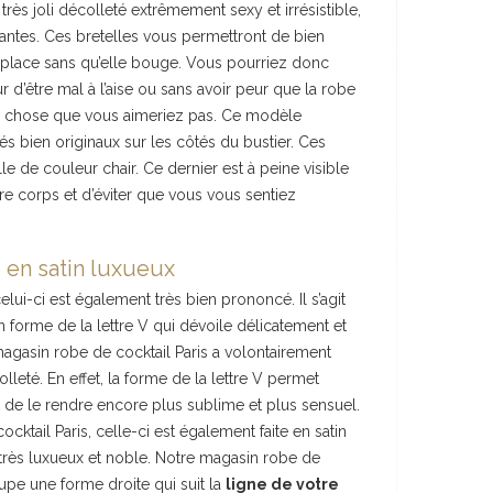
très joli décolleté extrêmement sexy et irrésistible,
gantes. Ces bretelles vous permettront de bien
a place sans qu’elle bouge. Vous pourriez donc
r d’être mal à l’aise ou sans avoir peur que la robe
e chose que vous aimeriez pas. Ce modèle
 bien originaux sur les côtés du bustier. Ces
lle de couleur chair. Ce dernier est à peine visible
re corps et d’éviter que vous vous sentiez
 en satin luxueux
lui-ci est également très bien prononcé. Il s’agit
n forme de la lettre V qui dévoile délicatement et
agasin robe de cocktail Paris a volontairement
lleté. En effet, la forme de la lettre V permet
et de le rendre encore plus sublime et plus sensuel.
cktail Paris, celle-ci est également faite en satin
 très luxueux et noble. Notre magasin robe de
jupe une forme droite qui suit la
ligne de votre