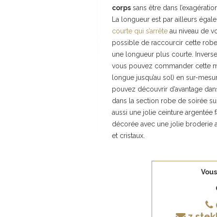
corps
sans être dans l’exagératio
La longueur est par ailleurs égale
courte qui s’arrête
au niveau de vo
possible de raccourcir cette robe
une longueur plus courte. Invers
vous pouvez commander cette m
longue jusqu’au sol) en sur-mesur
pouvez découvrir d’avantage dans 
dans la section robe de soirée sur
aussi une jolie ceinture argentée fa
décorée avec une jolie broderie a
et cristaux.
Vous
z.ste