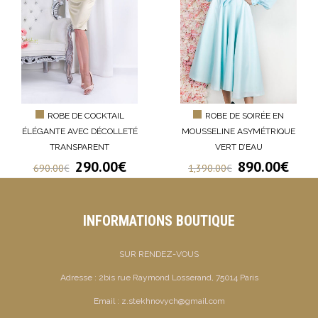
ROBE DE COCKTAIL
ROBE DE SOIRÉE EN
ÉLÉGANTE AVEC DÉCOLLETÉ
MOUSSELINE ASYMÉTRIQUE
TRANSPARENT
VERT D’EAU
290.00
€
890.00
€
690.00
€
1,390.00
€
INFORMATIONS BOUTIQUE
SUR RENDEZ-VOUS
Adresse :
2bis rue Raymond Losserand, 75014 Paris
Email :
z.stekhnovych@gmail.com