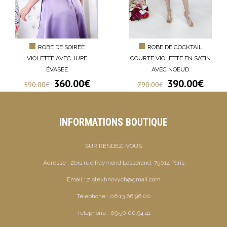
ROBE DE SOIRÉE
ROBE DE COCKTAIL
VIOLETTE AVEC JUPE
COURTE VIOLETTE EN SATIN
ÉVASÉE
AVEC NOEUD
360.00
€
390.00
€
590.00
€
790.00
€
INFORMATIONS BOUTIQUE
SUR RENDEZ-VOUS
Adresse :
2bis rue Raymond Losserand, 75014 Paris
Email :
z.stekhnovych@gmail.com
Téléphone :
06.13.66.96.00
Téléphone :
09.50.00.94.41