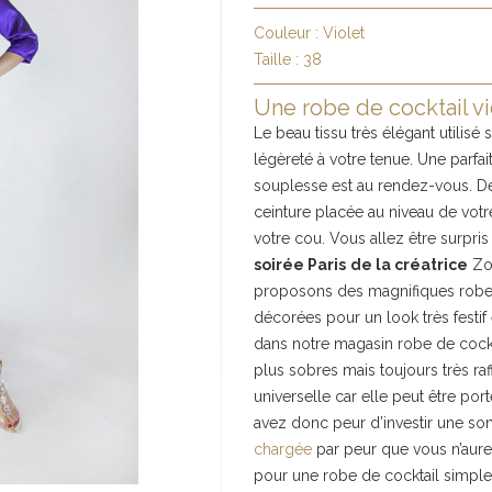
Couleur :
Violet
Taille :
38
Une robe de cocktail v
Le beau tissu très élégant utilisé 
légèreté à votre tenue. Une parfait
souplesse est au rendez-vous. De 
ceinture placée au niveau de vot
votre cou. Vous allez être surpris
soirée Paris
de la créatrice
Zor
proposons des magnifiques robes
décorées pour un look très festif
dans notre magasin robe de cockt
plus sobres mais toujours très raf
universelle car elle peut être por
avez donc peur d’investir une 
chargée
par peur que vous n’aure
pour une robe de cocktail simple 