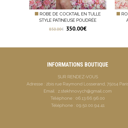
SE BLEUE
ROBE DE COCKTAIL EN TULLE
RO
PILLON
STYLE PATINEUSE POUDRÉE
350.00
€
850.00
€
INFORMATIONS BOUTIQUE
SUR RENDEZ-VOUS
Adresse :
2bis rue Raymond Losserand, 75014 Pari
Email :
z.stekhnovych@gmail.com
Téléphone :
06.13.66.96.00
Téléphone :
09.50.00.94.41