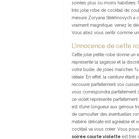
soirées plus ou moins habillées.
très jolie robe de cocktail de cou
mesure Zoryana Stekhnovych a crée
vraiment magnifique, venez le déc
Vous allez vous sentir comme une 
L’innocence de cette ro
Cette jolie petite robe donne un es
représente la sagesse et la discré
votre buste, de jolies manches ¾
idéale. En effet, la ceinture étant 
recouvre parfaitement vos cuisse
vous correspondra parfaitement s
ce violet représente parfaitement
est d’une longueur aux genoux trè
de camoufler des éventuelles rond
matière délicate est agréable et 
cocktail va vous créer. Vous pouv
soirée courte violette
est très 