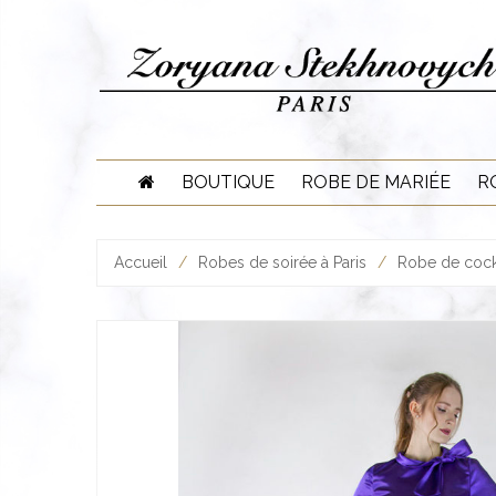
Skip
to
content
BOUTIQUE
ROBE DE MARIÉE
R
Accueil
/
Robes de soirée à Paris
/
Robe de cockt