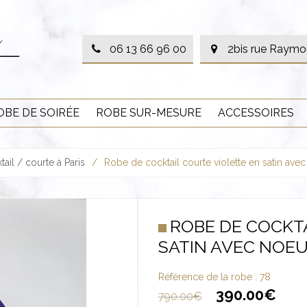
06 13 66 96 00
2bis rue Raymo
OBE DE SOIRÉE
ROBE SUR-MESURE
ACCESSOIRES
ail / courte à Paris
/
Robe de cocktail courte violette en satin ave
ROBE DE COCKT
SATIN AVEC NOE
Référence de la robe :
78
390.00
€
790.00
€