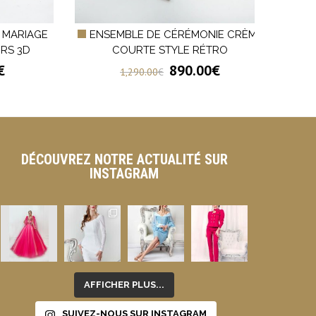
 MARIAGE
ENSEMBLE DE CÉRÉMONIE CRÈME
RO
URS 3D
COURTE STYLE RÉTRO
€
890.00
€
1,290.00
€
DÉCOUVREZ NOTRE ACTUALITÉ SUR
INSTAGRAM
AFFICHER PLUS...
SUIVEZ-NOUS SUR INSTAGRAM