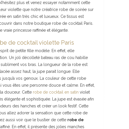
 N’hésitez plus et venez essayer notamment cette
leur violette que notre créatrice robe de soirée sur
 en satin très chic et luxueux. Ce tissus est
ouvrir dans notre boutique robe de cocktail Paris.
vraie princesse raffinée et élégante.
be de cocktail violette Paris
prit de petite fille modèle. En effet, elle
tion. Un joli décolleté bateau ras de cou habille
 subliment vos bras. La longueur de la robe est
placée assez haut, la jupe parait longue. Elle
s jusqu’à vos genoux. La couleur de cette robe
i vous êtes une personne douce et calme. En effet,
 la douceur. Cette
robe de cocktail en satin
violet
s élégante et sophistiquée. La jupe est évasée afin
eurs des hanches et créer un look festif. Cette
vous allez adorer la sensation que cette robe de
ez aussi voir que le bustier de cette
robe de
raffiné. En effet, il présente des jolies manches