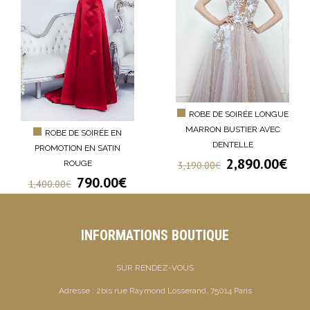
ROBE DE SOIRÉE LONGUE
MARRON BUSTIER AVEC
ROBE DE SOIRÉE EN
DENTELLE
PROMOTION EN SATIN
2,890.00
€
ROUGE
3,190.00
€
790.00
€
1,400.00
€
INFORMATIONS BOUTIQUE
SUR RENDEZ-VOUS
Adresse :
2bis rue Raymond Losserand, 75014 Paris