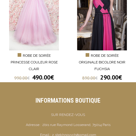
ROBE DE SOIRÉE
ROBE DE SOIRÉE
PRINCESSE COULEUR ROSE
ORIGINALE BICOLORE NOIR
CLAIR
FUCHSIA
490.00
€
290.00
€
990.00
€
890.00
€
INFORMATIONS BOUTIQUE
SUR RENDEZ-VOUS
Adresse :
2bis rue Raymond Losserand, 75014 Paris
Email :
z.stekhnovych@gmail.com