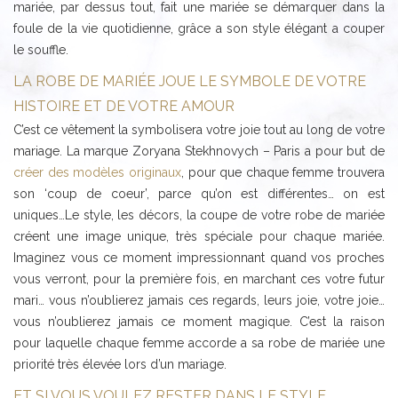
mariée, par dessus tout, fait une mariée se démarquer dans la
foule de la vie quotidienne, grâce a son style élégant a couper
le souffle.
LA ROBE DE MARIÉE JOUE LE SYMBOLE DE VOTRE
HISTOIRE ET DE VOTRE AMOUR
C’est ce vêtement la symbolisera votre joie tout au long de votre
mariage. La marque Zoryana Stekhnovych – Paris a pour but de
créer des modèles originaux
, pour que chaque femme trouvera
son ‘coup de coeur’, parce qu’on est différentes… on est
uniques…Le style, les décors, la coupe de votre robe de mariée
créent une image unique, très spéciale pour chaque mariée.
Imaginez vous ce moment impressionnant quand vos proches
vous verront, pour la première fois, en marchant ces votre futur
mari… vous n’oublierez jamais ces regards, leurs joie, votre joie…
vous n’oublierez jamais ce moment magique. C’est la raison
pour laquelle chaque femme accorde a sa robe de mariée une
priorité très élevée lors d’un mariage.
ET SI VOUS VOULEZ RESTER DANS LE STYLE