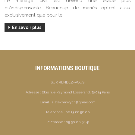
Le mariage civil est devenu une étape plus
qu’indispensable. Beaucoup de mariés optent aussi
exclusivement que pour le
En savoir plus
INFORMATIONS BOUTIQUE
SUR RENDEZ-VOUS
Adresse :
2bis rue Raymond Losserand, 75014 Paris
Email :
z.stekhnovych@gmail.com
Téléphone :
06.13.66.96.00
Téléphone :
09.50.00.94.41