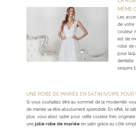
LA ROB
MÊME 
Les acces
de votre
couleur i
est de m
robe de m
pour laq
dentelle
sequins 
UNE ROBE DE MARIÉE EN SATIN IVOIRE POU
Si vous souhaitez être au sommet de la modernité, vou
de mariée va être absolument splendide. En effet, le sati
plus, vous allez opter pour cette couleur très originale
une
jolie robe de mariée
en satin grâce au côté simple