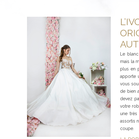
L’I
ORI
AUT
Le blanc
mais la m
plus en p
apporte 
vous souh
de bien a
devez pa
votre rob
une très
assortis 
coupe.