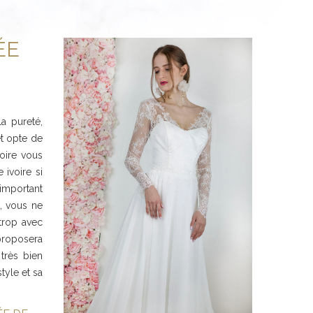
ÉE
a pureté,
et opte de
voire vous
ivoire si
 important
t, vous ne
trop avec
 proposera
très bien
tyle et sa