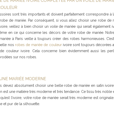
E DE MARIÉE IVOIRE COMPLÉTÉE PAR UN VOILE DE MARI
COULEUR
soires sont très importants et doivent parfaitement correspondre à 
 robe de mariée. Par conséquent, si vous allez choisir une robe de 
voire, veillez à bien choisir un voile de mariée qui serait également ivo
ême en ce qui concerne les décors de votre robe de mariée. Notr
ariée à Paris veille à toujours créer des robes harmonieuses. C’est
uelle nos
robes de mariée de couleur
ivoire sont toujours décorées 
 de couleur ivoire. Cela concerne bien évidemment aussi les perl
brodées sur nos robes.
R UNE MARIÉE MODERNE
s devez absolument choisir une belle robe de mariée en satin ivoire 
n est une matière très moderne et très tendance. Ce tissu très noble e
 qu’est l’ivoire, votre robe de mariée serait très moderne est origina
 et pur de la silhouette.