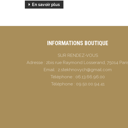
En savoir plus
INFORMATIONS BOUTIQUE
SUR RENDEZ-VOUS
Adresse :
2bis rue Raymond Losserand, 75014 Pari
Email :
z.stekhnovych@gmail.com
Téléphone :
06.13.66.96.00
Téléphone :
09.50.00.94.41