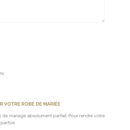
R VOTRE ROBE DE MARIÉE
ROBE D
 de mariage absolument parfait. Pour rendre votre
Vous pla
 parfois
des pér