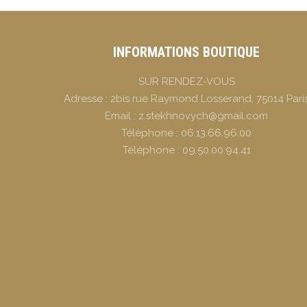
INFORMATIONS BOUTIQUE
SUR RENDEZ-VOUS
Adresse :
2bis rue Raymond Losserand, 75014 Pari
Email :
z.stekhnovych@gmail.com
Téléphone :
06.13.66.96.00
Téléphone :
09.50.00.94.41