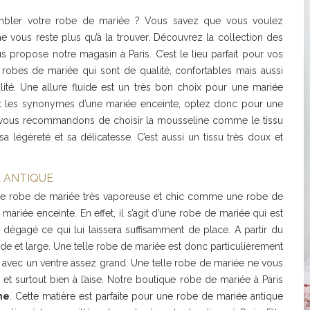
embler votre robe de mariée ? Vous savez que vous voulez
e vous reste plus qu’à la trouver. Découvrez la collection des
propose notre magasin à Paris. C’est le lieu parfait pour vos
 robes de mariée qui sont de qualité, confortables mais aussi
alité. Une allure fluide est un très bon choix pour une mariée
sont les synonymes d’une mariée enceinte, optez donc pour une
s vous recommandons de choisir la mousseline comme le tissu
a légèreté et sa délicatesse. C’est aussi un tissu très doux et
E ANTIQUE
ne robe de mariée très vaporeuse et chic comme une robe de
mariée enceinte. En effet, il s’agit d’une robe de mariée qui est
dégagé ce qui lui laissera suffisamment de place. A partir du
ide et large. Une telle robe de mariée est donc particulièrement
e avec un ventre assez grand. Une telle robe de mariée ne vous
et surtout bien à l’aise. Notre boutique robe de mariée à Paris
ne
. Cette matière est parfaite pour une robe de mariée antique