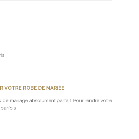
R VOTRE ROBE DE MARIÉE
ROBE D
 de mariage absolument parfait. Pour rendre votre
Vous pla
 parfois
des pér
En s