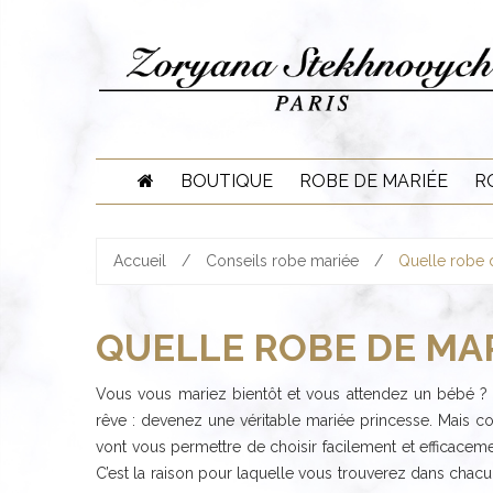
Skip
to
content
BOUTIQUE
ROBE DE MARIÉE
R
Accueil
/
Conseils robe mariée
/
Quelle robe 
QUELLE ROBE DE MAR
Vous vous mariez bientôt et vous attendez un bébé ? Fé
rêve : devenez une véritable mariée princesse. Mais 
vont vous permettre de choisir facilement et efficacem
C’est la raison pour laquelle vous trouverez dans cha