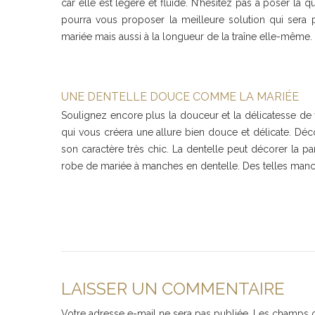
car elle est légère et fluide. N’hésitez pas à poser la q
pourra vous proposer la meilleure solution qui sera 
mariée mais aussi à la longueur de la traîne elle-même.
UNE DENTELLE DOUCE COMME LA MARIÉE
Soulignez encore plus la douceur et la délicatesse de v
qui vous créera une allure bien douce et délicate. Dé
son caractère très chic. La dentelle peut décorer la 
robe de mariée à manches en dentelle. Des telles manche
LAISSER UN COMMENTAIRE
Votre adresse e-mail ne sera pas publiée.
Les champs o