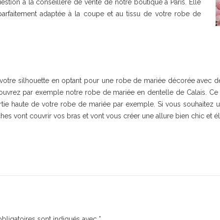
uestion à la conseillère de vente de notre boutique à Paris. Elle
parfaitement adaptée à la coupe et au tissu de votre robe de
otre silhouette en optant pour une robe de mariée décorée avec de la
couvrez par exemple notre robe de mariée en dentelle de Calais. Ce 
partie haute de votre robe de mariée par exemple. Si vous souhaite
s vont couvrir vos bras et vont vous créer une allure bien chic et é
bligatoires sont indiqués avec
*