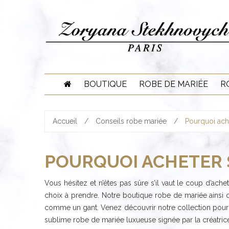
Skip
to
content
BOUTIQUE
ROBE DE MARIÉE
R
Accueil
/
Conseils robe mariée
/
Pourquoi ach
POURQUOI ACHETER S
Vous hésitez et n’êtes pas sûre s’il vaut le coup d’ac
choix à prendre. Notre boutique robe de mariée ainsi q
comme un gant. Venez découvrir notre collection pour 
sublime robe de mariée luxueuse signée par la créatri