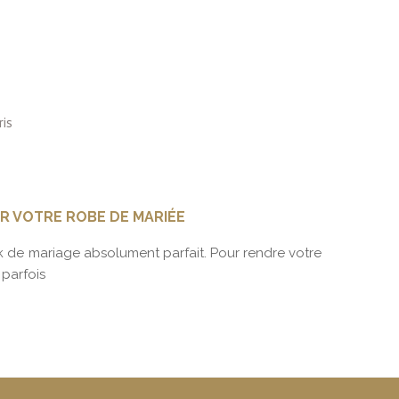
R VOTRE ROBE DE MARIÉE
ROBE D
 de mariage absolument parfait. Pour rendre votre
Vous pla
 parfois
des pér
En s