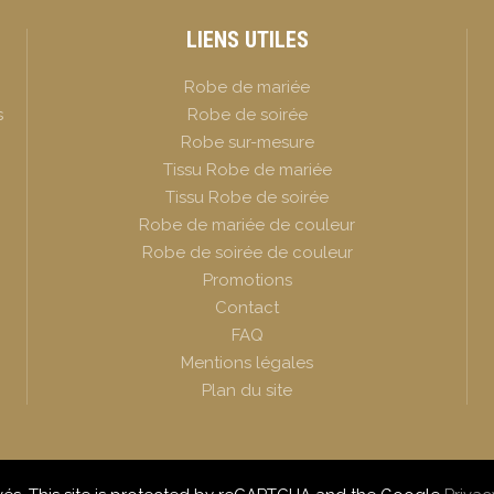
LIENS UTILES
Robe de mariée
s
Robe de soirée
Robe sur-mesure
Tissu Robe de mariée
Tissu Robe de soirée
Robe de mariée de couleur
Robe de soirée de couleur
Promotions
Contact
FAQ
Mentions légales
Plan du site