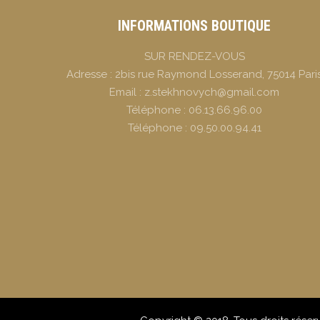
INFORMATIONS BOUTIQUE
SUR RENDEZ-VOUS
Adresse :
2bis rue Raymond Losserand, 75014 Pari
Email :
z.stekhnovych@gmail.com
Téléphone :
06.13.66.96.00
Téléphone :
09.50.00.94.41