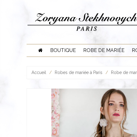
Skip
to
content
BOUTIQUE
ROBE DE MARIÉE
R
Accueil
/
Robes de mariée à Paris
/
Robe de mari