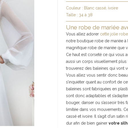
Couleur :
Blanc cassé, ivoire
Taille :
34 à 38
Une robe de mariée avec
Vous allez adorer
cette jolie rob
notre boutique robe de mariée à 
magnifique robe de mariée que vous
Ce haut est corseté ce qui vous a
aussi un corps visuellement plus fin
trouverez des baleines qui vont v
Vous allez vous sentir donc beauc
s’inquiéter quant au confort de ce
baleines sont fabriquées en plastiq
sont donc adaptables et s’adapt
bouger, danser ou s’asseoir très 
limitée dans vos mouvements. Ce b
cassé et ivoire. Il s’agit d’un sat
dur afin de bien gainer
votre sil