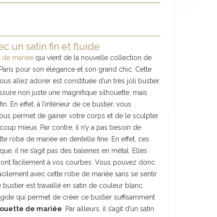
 un satin fin et fluide
e de mariée
qui vient de la nouvelle collection de
Paris pour son élégance et son grand chic. Cette
 allez adorer est constituée d’un très joli bustier.
ssure non juste une magnifique silhouette, mais
. En effet, à l’intérieur de ce bustier, vous
ous permet de gainer votre corps et de le sculpter.
oup mieux. Par contre, il n’y a pas besoin de
tte robe de mariée en dentelle fine. En effet, ces
ue, il ne s’agit pas des baleines en métal. Elles
eront facilement à vos courbes. Vous pouvez donc
facilement avec cette robe de mariée sans se sentir
ustier est travaillé en satin de couleur blanc
in rigide qui permet de créer ce bustier suffisamment
houette de mariée
. Par ailleurs, il s’agit d’un satin