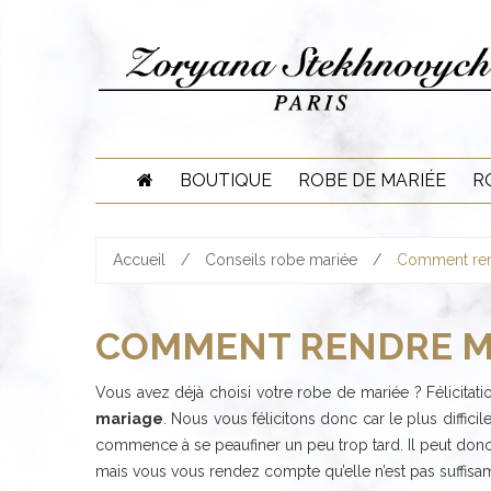
Skip
to
content
BOUTIQUE
ROBE DE MARIÉE
R
Accueil
/
Conseils robe mariée
/
Comment ren
COMMENT RENDRE MA
Vous avez déjà choisi votre robe de mariée ? Félicitatio
mariage
. Nous vous félicitons donc car le plus difficil
commence à se peaufiner un peu trop tard. Il peut don
mais vous vous rendez compte qu’elle n’est pas suffis