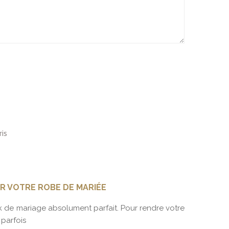
R VOTRE ROBE DE MARIÉE
ROBE D
 de mariage absolument parfait. Pour rendre votre
Vous pla
 parfois
des pér