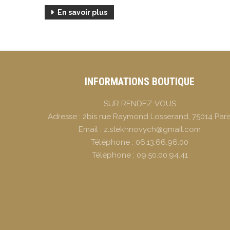
En savoir plus
INFORMATIONS BOUTIQUE
SUR RENDEZ-VOUS
Adresse :
2bis rue Raymond Losserand, 75014 Pari
Email :
z.stekhnovych@gmail.com
Téléphone :
06.13.66.96.00
Téléphone :
09.50.00.94.41