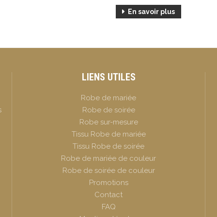
En savoir plus
LIENS UTILES
Robe de mariée
s
Robe de soirée
Robe sur-mesure
Tissu Robe de mariée
Tissu Robe de soirée
Robe de mariée de couleur
Robe de soirée de couleur
Promotions
Contact
FAQ