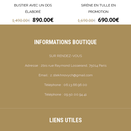
BUSTIER AVEC UN DOS
SIRÈNE EN TULLE EN
ÉLABORÉ
PROMOTION
890.00
€
690.00
€
1,490.00
€
1,690.00
€
INFORMATIONS BOUTIQUE
SUR RENDEZ-VOUS
Adresse :
2bis rue Raymond Losserand, 75014 Paris
Email :
z.stekhnovych@gmail.com
Téléphone :
06.13.66.96.00
Téléphone :
09.50.00.94.41
LIENS UTILES