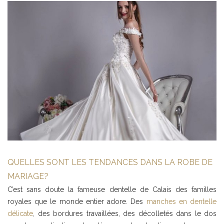
QUELLES SONT LES TENDANCES DANS LA ROBE DE
MARIAGE?
C’est sans doute la fameuse dentelle de Calais des familles
royales que le monde entier adore. Des
manches en dentelle
délicate
, des bordures travaillées, des décolletés dans le dos