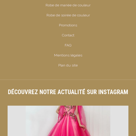
Robe de mariée de couleur
Robe de soirée de couleur
Promotions
Contact
FAQ
Mentions légales
Plan du site
DÉCOUVREZ NOTRE ACTUALITÉ SUR INSTAGRAM