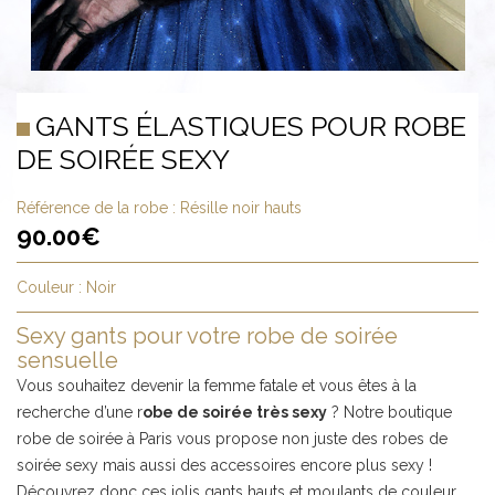
GANTS ÉLASTIQUES POUR ROBE
DE SOIRÉE SEXY
Référence de la robe :
Résille noir hauts
90.00
€
Couleur :
Noir
Sexy gants pour votre robe de soirée
sensuelle
Vous souhaitez devenir la femme fatale et vous êtes à la
recherche d’une r
obe de soirée très sexy
? Notre boutique
robe de soirée à Paris vous propose non juste des robes de
soirée sexy mais aussi des accessoires encore plus sexy !
Découvrez donc ces jolis gants hauts et moulants de couleur