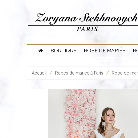
Skip
to
content
BOUTIQUE
ROBE DE MARIÉE
R
Accueil
/
Robes de mariée à Paris
/
Robe de mari