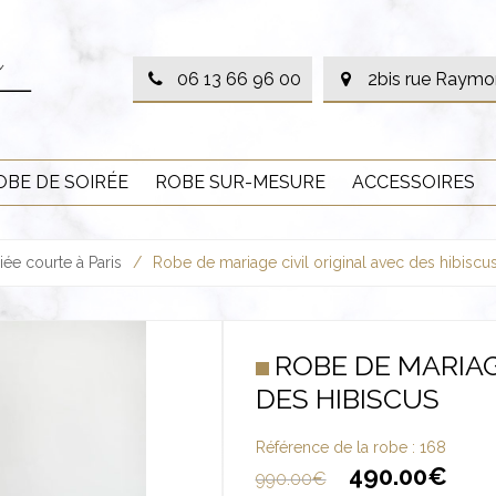
06 13 66 96 00
2bis rue Raymo
OBE DE SOIRÉE
ROBE SUR-MESURE
ACCESSOIRES
ée courte à Paris
/
Robe de mariage civil original avec des hibiscu
ROBE DE MARIAG
DES HIBISCUS
Référence de la robe :
168
490.00
€
990.00
€