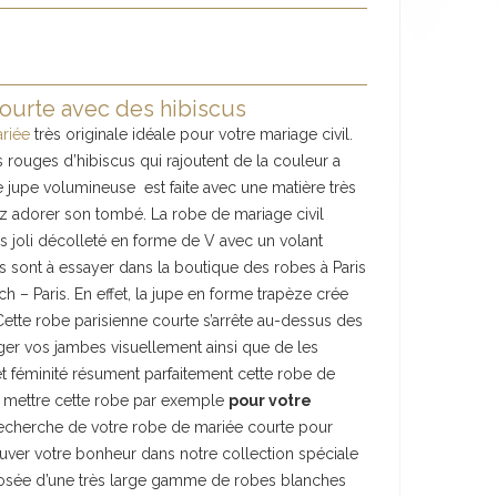
courte avec des hibiscus
ariée
très originale idéale pour votre mariage civil.
s rouges d’hibiscus qui rajoutent de la couleur a
te jupe volumineuse est faite avec une matière très
lez adorer son tombé. La robe de mariage civil
s joli décolleté en forme de V avec un volant
es sont à essayer dans la boutique des robes à Paris
– Paris. En effet, la jupe en forme trapèze crée
 Cette robe parisienne courte s’arrête au-dessus des
er vos jambes visuellement ainsi que de les
t féminité résument parfaitement cette robe de
 mettre cette robe par exemple
pour votre
a recherche de votre robe de mariée courte pour
rouver votre bonheur dans notre collection spéciale
posée d’une très large gamme de robes blanches