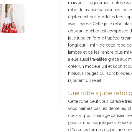
mais aussi légèrement colorées 
robe de mariée parisiennes toutes
également des modèles très sophi
avant-garde. Cette jolie robe bl
doux au toucher est composée d’u
jolie jupe en forme trapèze créant
longueur « mi » de cette robe de
jambes et de les rendre plus mince
a elle aussi travaillée grâce aux
créer un modele uni et sophistiqu
hibiscus rouges qui sont brodés de
rajoutent du relief.
Une robe à jupe rétro qu
Cette robe peut vous paraitre très
vous n’aimez pas les dentelles, st
cocktail pour mariage parisien trè
garantit une magnifique silhouette
différentes formes de poitrine, tr