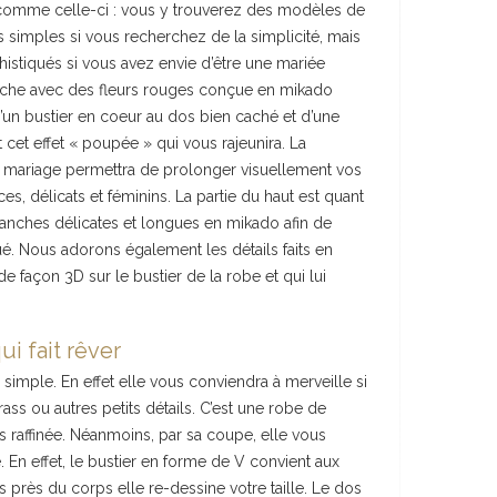
comme celle-ci : vous y trouverez des modèles de
 simples si vous recherchez de la simplicité, mais
stiqués si vous avez envie d’être une mariée
anche avec des fleurs rouges conçue en mikado
n bustier en coeur au dos bien caché et d’une
 cet effet « poupée » qui vous rajeunira. La
 mariage permettra de prolonger visuellement vos
s, délicats et féminins. La partie du haut est quant
 manches délicates et longues en mikado afin de
é. Nous adorons également les détails faits en
 façon 3D sur le bustier de la robe et qui lui
i fait rêver
 simple. En effet elle vous conviendra à merveille si
rass ou autres petits détails. C’est une robe de
s raffinée. Néanmoins, par sa coupe, elle vous
. En effet, le bustier en forme de V convient aux
ès près du corps elle re-dessine votre taille. Le dos