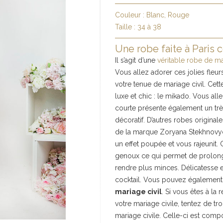
Couleur :
Blanc, Rouge
Taille :
34 à 38
Une robe faite à Paris 
Il s’agit d’une
véritable robe de m
Vous allez adorer ces jolies fleur
votre tenue de mariage civil. Cet
luxe et chic : le mikado. Vous al
courte présente également un trè
décoratif. D’autres robes original
de la marque Zoryana Stekhnovych 
un effet poupée et vous rajeunit.
genoux ce qui permet de prolong
rendre plus minces. Délicatesse e
cocktail. Vous pouvez également
mariage civil
. Si vous êtes à l
votre mariage civile, tentez de t
mariage civile. Celle-ci est com