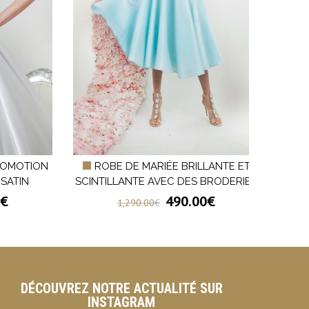
ROMOTION
ROBE DE MARIÉE BRILLANTE ET
RO
 SATIN
SCINTILLANTE AVEC DES BRODERIES
€
490.00
€
1,290.00
€
DÉCOUVREZ NOTRE ACTUALITÉ SUR
INSTAGRAM