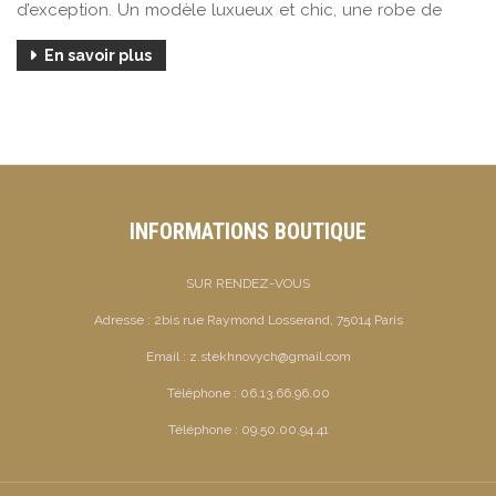
d’exception. Un modèle luxueux et chic, une robe de
En savoir plus
INFORMATIONS BOUTIQUE
SUR RENDEZ-VOUS
Adresse :
2bis rue Raymond Losserand, 75014 Paris
Email :
z.stekhnovych@gmail.com
Téléphone :
06.13.66.96.00
Téléphone :
09.50.00.94.41