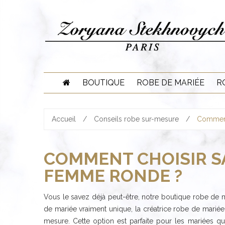
Skip
to
content
BOUTIQUE
ROBE DE MARIÉE
R
Accueil
/
Conseils robe sur-mesure
/
Comment
COMMENT CHOISIR S
FEMME RONDE ?
Vous le savez déjà peut-être, notre boutique robe de 
de mariée vraiment unique, la créatrice robe de marié
mesure. Cette option est parfaite pour les mariées q