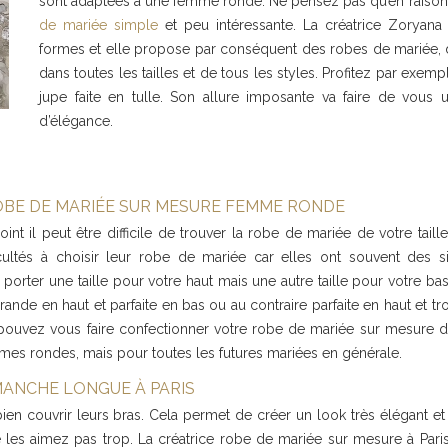
sont adaptées à une femme ronde. Ne pensez pas qu’en raison
de mariée simple
et peu intéressante. La créatrice Zoryan
formes et elle propose par conséquent des robes de mariée, de
dans toutes les tailles et de tous les styles. Profitez par ex
jupe faite en tulle. Son allure imposante va faire de vou
d’élégance.
OBE DE MARIÉE SUR MESURE FEMME RONDE
il peut être difficile de trouver la robe de mariée de votre taille.
tés à choisir leur robe de mariée car elles ont souvent des si
orter une taille pour votre haut mais une autre taille pour votre ba
rande en haut et parfaite en bas ou au contraire parfaite en haut et t
 pouvez vous faire confectionner votre robe de mariée sur mesure d
femmes rondes, mais pour toutes les futures mariées en générale.
MANCHE LONGUE À PARIS
en couvrir leurs bras. Cela permet de créer un look très élégant et
 les aimez pas trop. La créatrice robe de mariée sur mesure à Pari